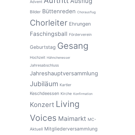
Auftritt
Ausflug
Advent
Büttenreden
Bilder
Chorausflug
Chorleiter
Ehrungen
Faschingsball
Förderverein
Gesang
Geburtstag
Hochzeit
Hähnchenesser
Jahresabschluss
Jahreshauptversammlung
Jubiläum
Kartler
Keschdeessen
Kirche
Konfirmation
Living
Konzert
Voices
Maimarkt
MC-
Mitgliederversammlung
Aktuell