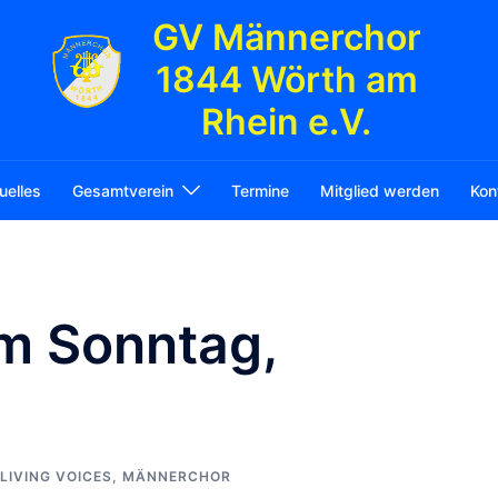
GV Männerchor
1844 Wörth am
Rhein e.V.
uelles
Gesamtverein
Termine
Mitglied werden
Kon
am Sonntag,
LIVING VOICES
,
MÄNNERCHOR