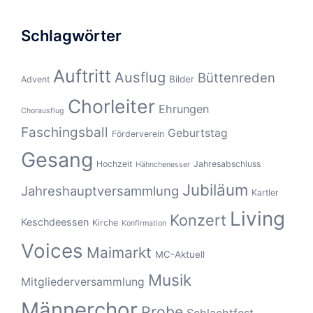
Schlagwörter
Auftritt
Ausflug
Büttenreden
Bilder
Advent
Chorleiter
Ehrungen
Chorausflug
Faschingsball
Geburtstag
Förderverein
Gesang
Hochzeit
Jahresabschluss
Hähnchenesser
Jubiläum
Jahreshauptversammlung
Kartler
Living
Konzert
Keschdeessen
Kirche
Konfirmation
Voices
Maimarkt
MC-Aktuell
Musik
Mitgliederversammlung
Männerchor
Probe
Schlachtfest