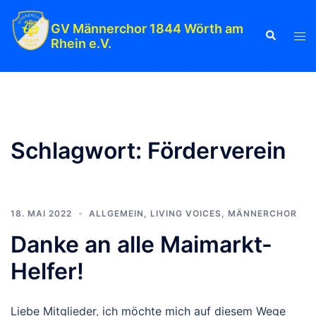
Zum
Inhalt
GV Männerchor 1844 Wörth am
Suche
Men
Rhein e.V.
springen
ums
Schlagwort:
Förderverein
18. MAI 2022
ALLGEMEIN
,
LIVING VOICES
,
MÄNNERCHOR
Danke an alle Maimarkt-
Helfer!
Liebe Mitglieder, ich möchte mich auf diesem Wege