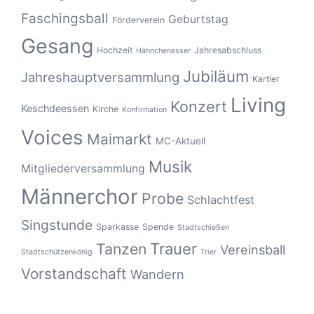
Faschingsball
Geburtstag
Förderverein
Gesang
Hochzeit
Jahresabschluss
Hähnchenesser
Jubiläum
Jahreshauptversammlung
Kartler
Living
Konzert
Keschdeessen
Kirche
Konfirmation
Voices
Maimarkt
MC-Aktuell
Musik
Mitgliederversammlung
Männerchor
Probe
Schlachtfest
Singstunde
Sparkasse
Spende
Stadtschießen
Tanzen
Trauer
Vereinsball
Stadtschützenkönig
Trier
Vorstandschaft
Wandern