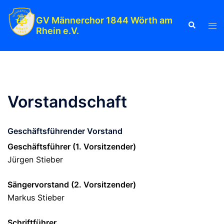
Zum
Inhalt
GV Männerchor 1844 Wörth am
Suche
Men
Rhein e.V.
springen
ums
Vorstandschaft
Geschäftsführender Vorstand
Geschäftsführer (1. Vorsitzender)
Jürgen Stieber
Sängervorstand (2. Vorsitzender)
Markus Stieber
Schriftführer