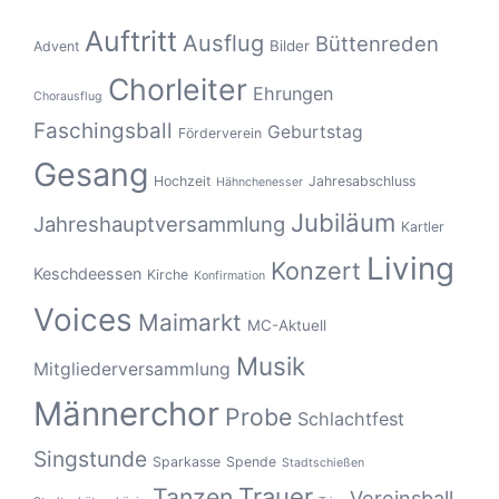
Auftritt
Ausflug
Büttenreden
Bilder
Advent
Chorleiter
Ehrungen
Chorausflug
Faschingsball
Geburtstag
Förderverein
Gesang
Hochzeit
Jahresabschluss
Hähnchenesser
Jubiläum
Jahreshauptversammlung
Kartler
Living
Konzert
Keschdeessen
Kirche
Konfirmation
Voices
Maimarkt
MC-Aktuell
Musik
Mitgliederversammlung
Männerchor
Probe
Schlachtfest
Singstunde
Sparkasse
Spende
Stadtschießen
Tanzen
Trauer
Vereinsball