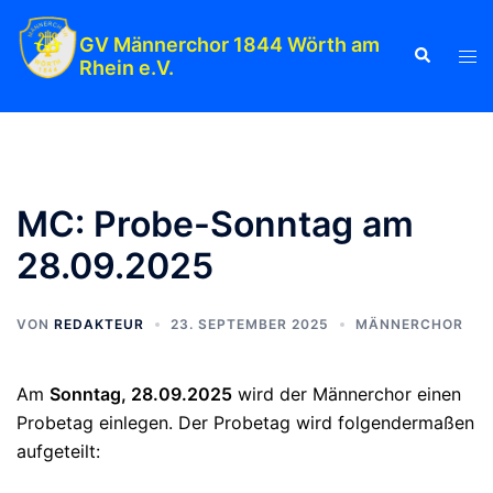
Zum
Inhalt
GV Männerchor 1844 Wörth am
Suche
Men
Rhein e.V.
springen
ums
MC: Probe-Sonntag am
28.09.2025
VON
REDAKTEUR
23. SEPTEMBER 2025
MÄNNERCHOR
Am
Sonntag, 28.09.2025
wird der Männerchor einen
Probetag einlegen. Der Probetag wird folgendermaßen
aufgeteilt: