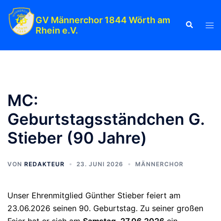
Zum
Inhalt
GV Männerchor 1844 Wörth am
Suche
Men
Rhein e.V.
springen
ums
MC:
Geburtstagsständchen G.
Stieber (90 Jahre)
VON
REDAKTEUR
23. JUNI 2026
MÄNNERCHOR
Unser Ehrenmitglied Günther Stieber feiert am
23.06.2026 seinen 90. Geburtstag. Zu seiner großen
Feier hat er sich am
Samstag
,
27.06.2026
ein