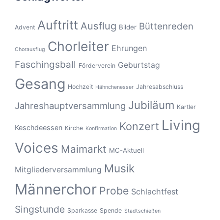
Auftritt
Ausflug
Büttenreden
Bilder
Advent
Chorleiter
Ehrungen
Chorausflug
Faschingsball
Geburtstag
Förderverein
Gesang
Hochzeit
Jahresabschluss
Hähnchenesser
Jubiläum
Jahreshauptversammlung
Kartler
Living
Konzert
Keschdeessen
Kirche
Konfirmation
Voices
Maimarkt
MC-Aktuell
Musik
Mitgliederversammlung
Männerchor
Probe
Schlachtfest
Singstunde
Sparkasse
Spende
Stadtschießen