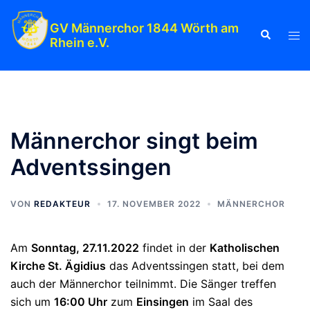
Zum
Inhalt
GV Männerchor 1844 Wörth am
Suche
Men
Rhein e.V.
springen
ums
Männerchor singt beim
Adventssingen
VON
REDAKTEUR
17. NOVEMBER 2022
MÄNNERCHOR
Am
Sonntag, 27.11.2022
findet in der
Katholischen
Kirche St. Ägidius
das Adventssingen statt, bei dem
auch der Männerchor teilnimmt. Die Sänger treffen
sich um
16:00 Uhr
zum
Einsingen
im Saal des