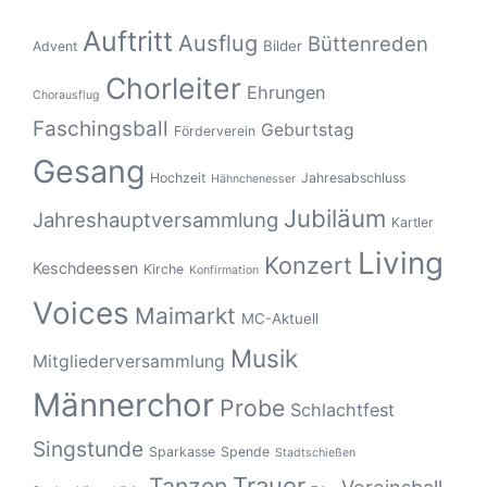
Auftritt
Ausflug
Büttenreden
Bilder
Advent
Chorleiter
Ehrungen
Chorausflug
Faschingsball
Geburtstag
Förderverein
Gesang
Hochzeit
Jahresabschluss
Hähnchenesser
Jubiläum
Jahreshauptversammlung
Kartler
Living
Konzert
Keschdeessen
Kirche
Konfirmation
Voices
Maimarkt
MC-Aktuell
Musik
Mitgliederversammlung
Männerchor
Probe
Schlachtfest
Singstunde
Sparkasse
Spende
Stadtschießen
Tanzen
Trauer
Vereinsball