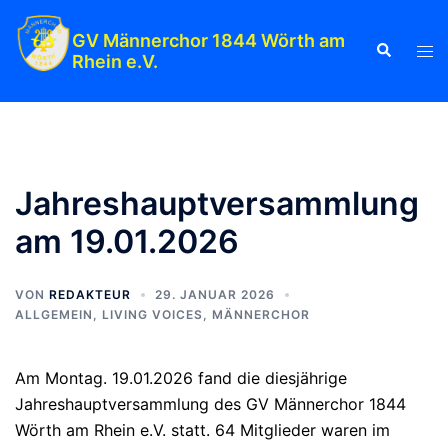
Zum
Inhalt
GV Männerchor 1844 Wörth am
Suche
Men
Rhein e.V.
springen
ums
Jahreshauptversammlung
am 19.01.2026
VON
REDAKTEUR
29. JANUAR 2026
ALLGEMEIN
,
LIVING VOICES
,
MÄNNERCHOR
Am Montag. 19.01.2026 fand die diesjährige
Jahreshauptversammlung des GV Männerchor 1844
Wörth am Rhein e.V. statt. 64 Mitglieder waren im