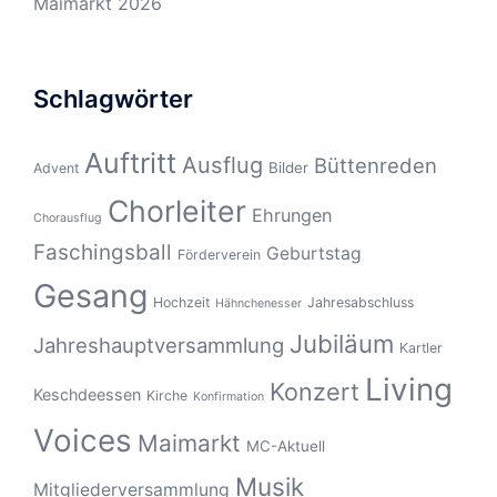
Maimarkt 2026
Schlagwörter
Auftritt
Ausflug
Büttenreden
Bilder
Advent
Chorleiter
Ehrungen
Chorausflug
Faschingsball
Geburtstag
Förderverein
Gesang
Hochzeit
Jahresabschluss
Hähnchenesser
Jubiläum
Jahreshauptversammlung
Kartler
Living
Konzert
Keschdeessen
Kirche
Konfirmation
Voices
Maimarkt
MC-Aktuell
Musik
Mitgliederversammlung