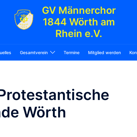
GV Männerchor
1844 Wörth am
Rhein e.V.
uelles
Gesamtverein
Termine
Mitglied werden
Kon
Protestantische
nde Wörth