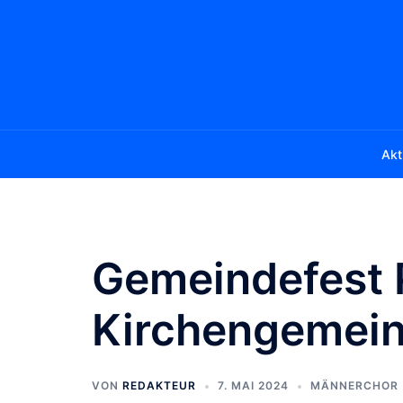
Zum
Inhalt
springen
Akt
Gemeindefest 
Kirchengemei
VON
REDAKTEUR
7. MAI 2024
MÄNNERCHOR