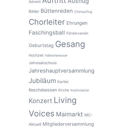
Auftritt
Ausflug
Advent
Büttenreden
Bilder
Chorausflug
Chorleiter
Ehrungen
Faschingsball
Förderverein
Gesang
Geburtstag
Hochzeit
Hähnchenesser
Jahresabschluss
Jahreshauptversammlung
Jubiläum
Kartler
Keschdeessen
Kirche
Konfirmation
Living
Konzert
Voices
Maimarkt
MC-
Mitgliederversammlung
Aktuell