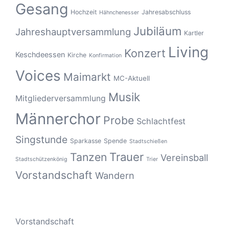
Gesang
Hochzeit
Jahresabschluss
Hähnchenesser
Jubiläum
Jahreshauptversammlung
Kartler
Living
Konzert
Keschdeessen
Kirche
Konfirmation
Voices
Maimarkt
MC-Aktuell
Musik
Mitgliederversammlung
Männerchor
Probe
Schlachtfest
Singstunde
Sparkasse
Spende
Stadtschießen
Tanzen
Trauer
Vereinsball
Stadtschützenkönig
Trier
Vorstandschaft
Wandern
Vorstandschaft