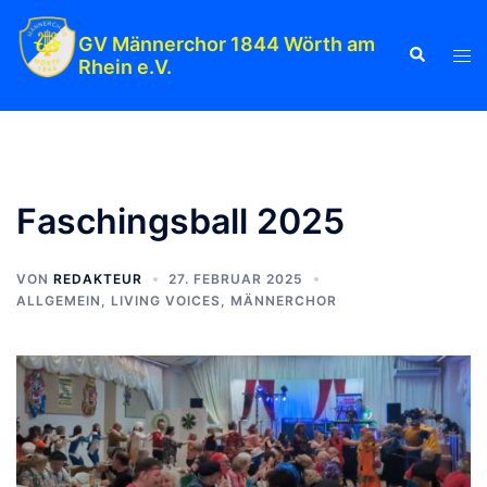
Zum
Inhalt
GV Männerchor 1844 Wörth am
Suche
Men
Rhein e.V.
springen
ums
Faschingsball 2025
VON
REDAKTEUR
27. FEBRUAR 2025
ALLGEMEIN
,
LIVING VOICES
,
MÄNNERCHOR