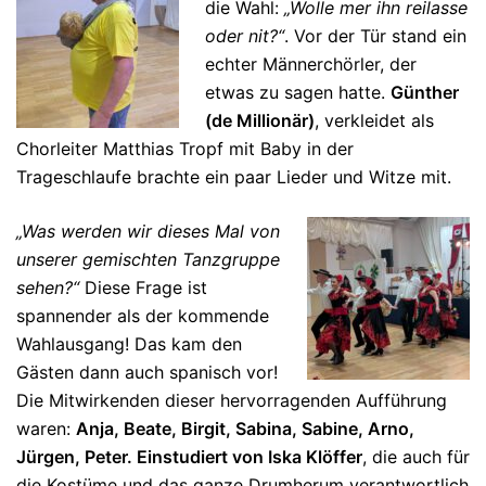
die Wahl:
„Wolle mer ihn reilasse
oder nit?“
. Vor der Tür stand ein
echter Männerchörler, der
etwas zu sagen hatte.
Günther
(de Millionär)
, verkleidet als
Chorleiter Matthias Tropf mit Baby in der
Trageschlaufe brachte ein paar Lieder und Witze mit.
„Was werden wir dieses Mal von
unserer gemischten Tanzgruppe
sehen?“
Diese Frage ist
spannender als der kommende
Wahlausgang! Das kam den
Gästen dann auch spanisch vor!
Die Mitwirkenden dieser hervorragenden Aufführung
waren:
Anja, Beate, Birgit, Sabina, Sabine, Arno,
Jürgen, Peter. Einstudiert von Iska Klöffer
, die auch für
die Kostüme und das ganze Drumherum verantwortlich