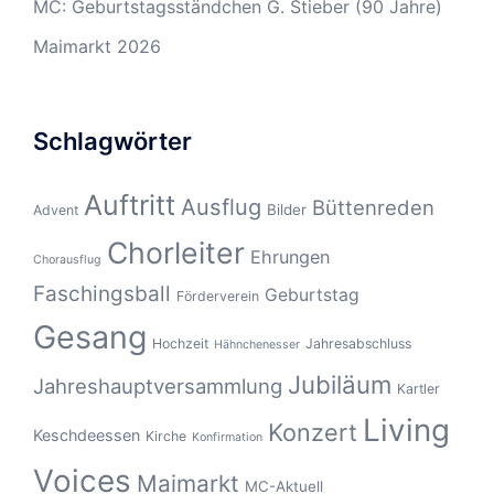
MC: Geburtstagsständchen G. Stieber (90 Jahre)
Maimarkt 2026
Schlagwörter
Auftritt
Ausflug
Büttenreden
Bilder
Advent
Chorleiter
Ehrungen
Chorausflug
Faschingsball
Geburtstag
Förderverein
Gesang
Hochzeit
Jahresabschluss
Hähnchenesser
Jubiläum
Jahreshauptversammlung
Kartler
Living
Konzert
Keschdeessen
Kirche
Konfirmation
Voices
Maimarkt
MC-Aktuell