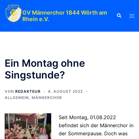
Zum
Inhalt
GV Männerchor 1844 Wörth am
Suche
Men
Rhein e.V.
springen
ums
Ein Montag ohne
Singstunde?
VON
REDAKTEUR
6. AUGUST 2022
ALLGEMEIN
,
MÄNNERCHOR
Seit Montag, 01.08.2022
befindet sich der Männerchor in
der Sommerpause. Doch was