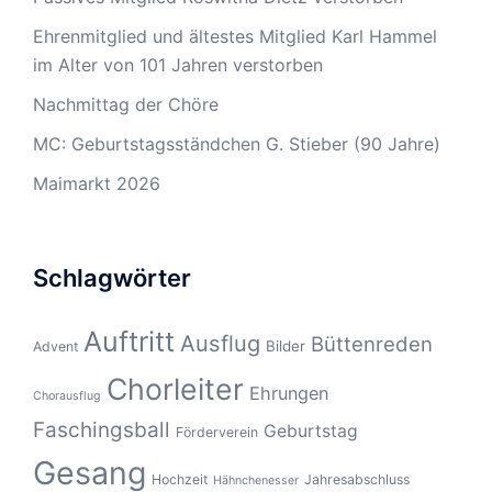
Ehrenmitglied und ältestes Mitglied Karl Hammel
im Alter von 101 Jahren verstorben
Nachmittag der Chöre
MC: Geburtstagsständchen G. Stieber (90 Jahre)
Maimarkt 2026
Schlagwörter
Auftritt
Ausflug
Büttenreden
Bilder
Advent
Chorleiter
Ehrungen
Chorausflug
Faschingsball
Geburtstag
Förderverein
Gesang
Hochzeit
Jahresabschluss
Hähnchenesser