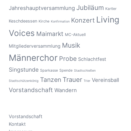
Jubiläum
Jahreshauptversammlung
Kartler
Living
Konzert
Keschdeessen
Kirche
Konfirmation
Voices
Maimarkt
MC-Aktuell
Musik
Mitgliederversammlung
Männerchor
Probe
Schlachtfest
Singstunde
Sparkasse
Spende
Stadtschießen
Tanzen
Trauer
Vereinsball
Stadtschützenkönig
Trier
Vorstandschaft
Wandern
Vorstandschaft
Kontakt