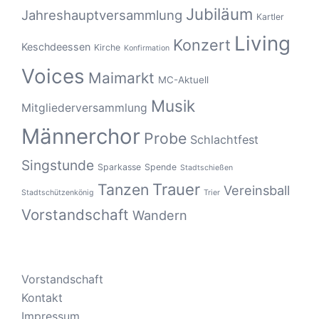
Jubiläum
Jahreshauptversammlung
Kartler
Living
Konzert
Keschdeessen
Kirche
Konfirmation
Voices
Maimarkt
MC-Aktuell
Musik
Mitgliederversammlung
Männerchor
Probe
Schlachtfest
Singstunde
Sparkasse
Spende
Stadtschießen
Tanzen
Trauer
Vereinsball
Stadtschützenkönig
Trier
Vorstandschaft
Wandern
Vorstandschaft
Kontakt
Impressum