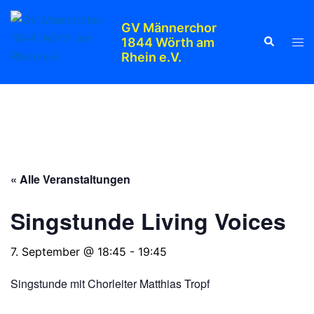
Zum
Inhalt
GV Männerchor
Suche
Men
1844 Wörth am
springen
Rhein e.V.
ums
« Alle Veranstaltungen
Singstunde Living Voices
7. September @ 18:45
-
19:45
Singstunde mit Chorleiter Matthias Tropf