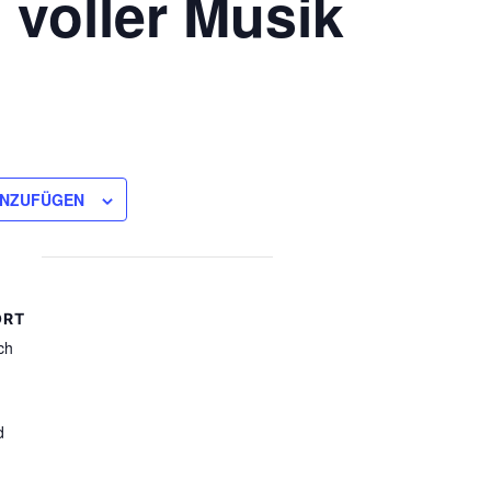
 voller Musik
INZUFÜGEN
ORT
ch
d