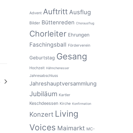
Auftritt
Ausflug
Advent
Büttenreden
Bilder
Chorausflug
Chorleiter
Ehrungen
Faschingsball
Förderverein
Gesang
Geburtstag
Hochzeit
Hähnchenesser
Jahresabschluss
s
Jahreshauptversammlung
Jubiläum
Kartler
Keschdeessen
Kirche
Konfirmation
Living
Konzert
Voices
Maimarkt
MC-